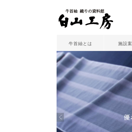
牛首紬とは
施設